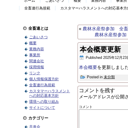
ホーム
ごあいさつ
概要
業務内容
事業所
全畜連行為規範
カスタマーハラスメントへの対応基本方
全畜連とは
«
農林水産祭参加 全
農林水産祭参加
ごあいさつ
概要
本会概要更新
業務内容
事業所
Published
2025年12月23
関連会社
採用情報
本会概要
を更新しまし
リンク
Posted in
未分類
個人情報保護方針
全畜連行為規範
コメントを残す
カスタマーハラスメント
への対応基本方針
メールアドレスが公開
環境への取り組み
コメント
サイトについて
カテゴリー
共進会