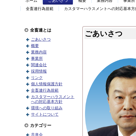
ホーム
ごあいさつ
概要
業務内容
事業所
全畜連行為規範
カスタマーハラスメントへの対応基本方
全畜連とは
ごあいさつ
ごあいさつ
概要
業務内容
事業所
関連会社
採用情報
リンク
個人情報保護方針
全畜連行為規範
カスタマーハラスメント
への対応基本方針
環境への取り組み
サイトについて
カテゴリー
共進会