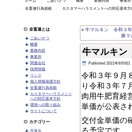
ホーム
ごあいさつ
概要
業務内容
事業所
全畜連行為規範
カスタマーハラスメントへの対応基本方
全畜連とは
«
牛マルキン 令和３
豚マ
ごあいさつ
概要
牛マルキン
業務内容
事業所
関連会社
Published
2021年9月8日
採用情報
令和３年９月
リンク
個人情報保護方針
り令和３年７
全畜連行為規範
カスタマーハラスメント
肉用牛肥育経
への対応基本方針
単価が公表さ
環境への取り組み
サイトについて
交付金単価の
カテゴリー
る予定です。
共進会