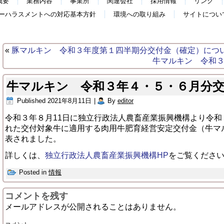
概要
業務内容
事業所
関連会社
採用情報
リンク
ーハラスメントへの対応基本方針
環境への取り組み
サイトについ
«
豚マルキン 令和３年度第１四半期分交付金（確定）につ
牛マルキン 令和
牛マルキン 令和３年４・５・６月分
Published
2021年8月11日
|
By
editor
令和３年８月11日に独立行政法人農畜産業振興機構より令
れた交付対象牛に適用する肉用牛肥育経営安定交付金（牛マ
表されました。
詳しくは、
独立行政法人農畜産業振興機構HP
をご覧くださ
Posted in
情報
コメントを残す
メールアドレスが公開されることはありません。