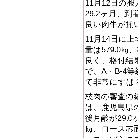
11月12日の
29.2ヶ月、到
良い肉牛が揃
11月14日に
量は579.0
良く、格付結果
で、A・B-4
て非常にすば
枝肉の審査の
は、鹿児島県
後月齢が29.
㎏、ロース芯面