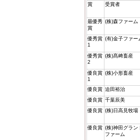
賞
受賞者
最優秀
(株)森ファーム
賞
優秀賞
(有)金子ファー
1
優秀賞
(株)髙﨑畜産
2
優良賞
(株)小形畜産
1
優良賞
迫田裕治
優良賞
千葉辰美
優良賞
(株)日高見牧場
優良賞
(株)神田グラン
ファーム