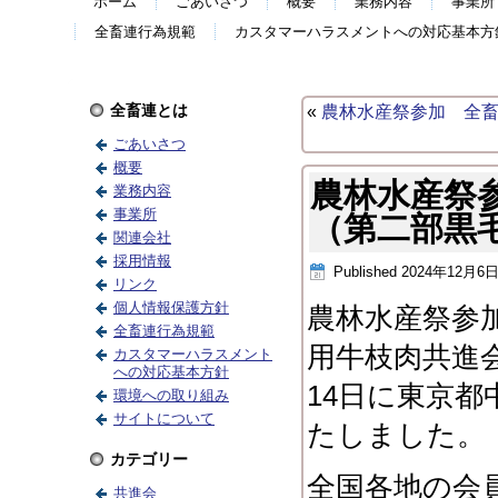
ホーム
ごあいさつ
概要
業務内容
事業所
全畜連行為規範
カスタマーハラスメントへの対応基本方
全畜連とは
«
農林水産祭参加 全
ごあいさつ
概要
農林水産祭
業務内容
事業所
（第二部黒
関連会社
採用情報
Published
2024年12月6
リンク
個人情報保護方針
農林水産祭参
全畜連行為規範
用牛枝肉共進
カスタマーハラスメント
への対応基本方針
14日に東京
環境への取り組み
サイトについて
たしました。
カテゴリー
全国各地の会
共進会