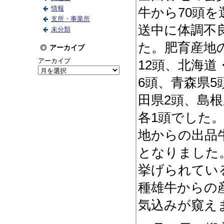
情報
牛から70頭
支所・事業所
送中に体調不
未分類
た。肥育産地
アーカイブ
アーカイブ
12頭、北海道
6頭、青森県5
田県2頭、島
各1頭でした
地からの出品
となりました
挙げられてい
種雄牛からの
気込みが窺え