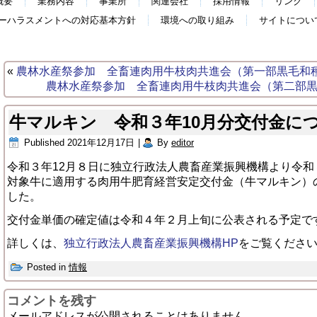
概要
業務内容
事業所
関連会社
採用情報
リンク
ーハラスメントへの対応基本方針
環境への取り組み
サイトについ
«
農林水産祭参加 全畜連肉用牛枝肉共進会（第一部黒毛和
農林水産祭参加 全畜連肉用牛枝肉共進会（第二部
牛マルキン 令和３年10月分交付金に
Published
2021年12月17日
|
By
editor
令和３年12月８日に独立行政法人農畜産業振興機構より令和
対象牛に適用する肉用牛肥育経営安定交付金（牛マルキン）
した。
交付金単価の確定値は令和４年２月上旬に公表される予定で
詳しくは、
独立行政法人農畜産業振興機構HP
をご覧くださ
Posted in
情報
コメントを残す
メールアドレスが公開されることはありません。