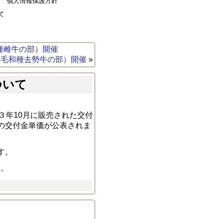
個人情報保護方針
て
種雌牛の部）開催
黒毛和種去勢牛の部）開催
»
ついて
３年10月に販売された交付
の交付金単価が公表されま
す。
い。