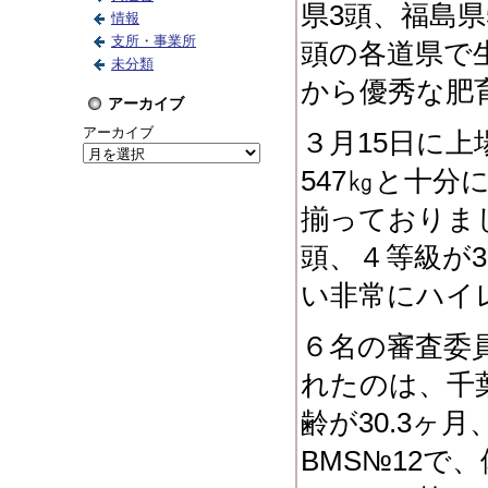
県3頭、福島県
情報
支所・事業所
頭の各道県で
未分類
から優秀な肥
アーカイブ
アーカイブ
３月15日に
547㎏と十
揃っておりま
頭、４等級が
い非常にハイ
６名の審査委
れたのは、千
齢が30.3ヶ月
BMS№12で