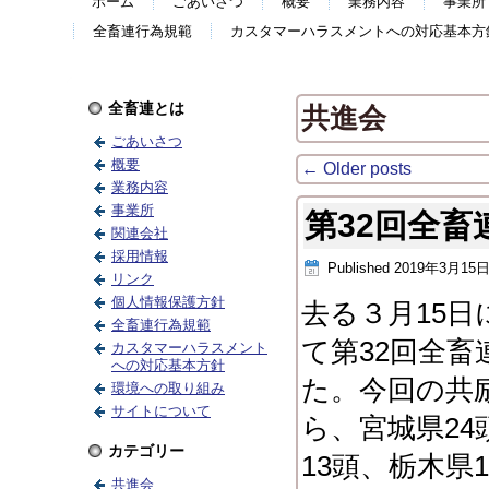
ホーム
ごあいさつ
概要
業務内容
事業所
全畜連行為規範
カスタマーハラスメントへの対応基本方
全畜連とは
共進会
ごあいさつ
概要
←
Older posts
業務内容
事業所
第32回全
関連会社
採用情報
Published
2019年3月15
リンク
個人情報保護方針
去る３月15
全畜連行為規範
て第32回全
カスタマーハラスメント
への対応基本方針
た。今回の共
環境への取り組み
サイトについて
ら、宮城県24
カテゴリー
13頭、栃木県
共進会