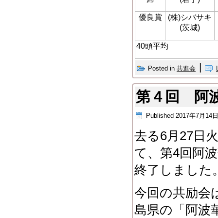
優良賞
(株)シバサキ
(茨城)
40頭平均
|
Posted in
共進会
第４回 阿
Published
2017年7月14
去る6月27
て、第4回阿
終了しました
今回の共励会
島県の「阿波