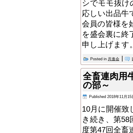
シでモモ抜け
応しい出品牛
会員の皆様を
を盛会裏に終
申し上げます
|
Posted in
共進会
全畜連肉用
の部～
Published
2018年11月15
10
月に開催致
き続き、第
58
度第
47
回全畜