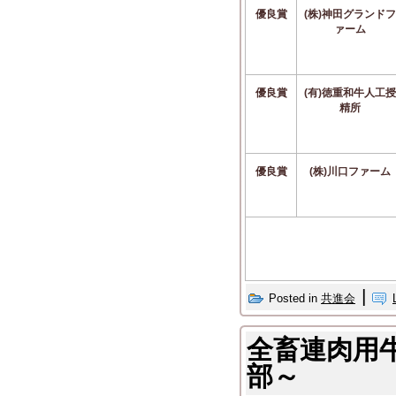
優良賞
(株)神田グランドフ
ァーム
優良賞
(有)徳重和牛人工授
精所
優良賞
(株)川口ファーム
|
Posted in
共進会
全畜連肉用
部～