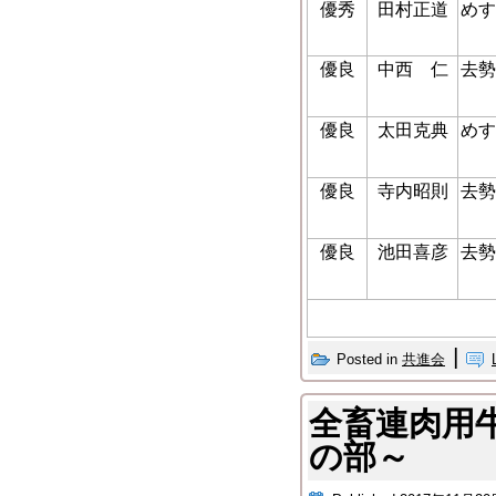
優秀
田村正道
めす
優良
中西 仁
去勢
優良
太田克典
めす
優良
寺内昭則
去勢
優良
池田喜彦
去勢
|
Posted in
共進会
全畜連肉用
の部～