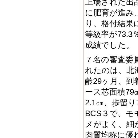
上場された出
に肥育が進み
り、格付結果に
等級率が73.
成績でした。
７名の審査委
れたのは、北
齢29ヶ月、到着
ース芯面積79
2.1㎝、歩留り
BCS３で、
メがよく、細
肉質均称に優