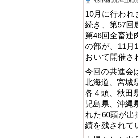
Published
2017年11月20
10月に行わ
続き、第57回
第46回全畜
の部が、11月
おいて開催さ
今回の共進会
北海道、宮城
各４頭、秋田
児島県、沖縄
れた60頭が
績を残されて