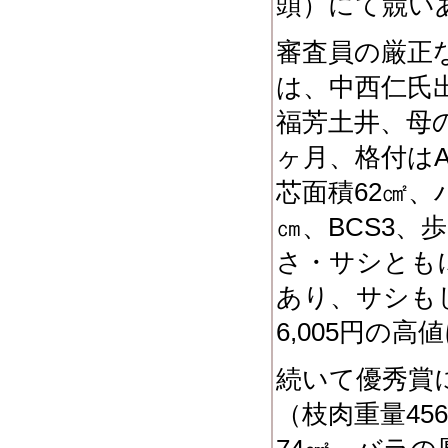
頭）にて競い
審査員の厳正
は、中西仁氏
福芳土井、母
ヶ月、格付はA
芯面積62㎠、
㎝、BCS3、
さ・サシとも
あり、サシも
6,005円の
続いて優秀賞
（枝肉重量456