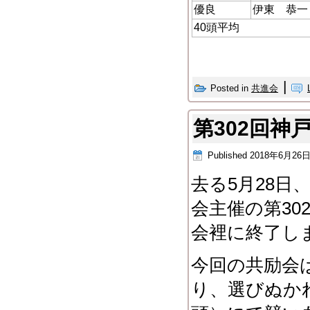
優良
伊東 恭一
40頭平均
|
Posted in
共進会
第302回神
Published
2018年6月26
去る5月28
会主催の第3
会裡に終了し
今回の共励会
り、選びぬかれ