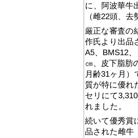
に、阿波華牛
（雌22頭、去
厳正な審査の
作氏より出品さ
A5、BMS12
㎝、皮下脂肪の
月齢31ヶ月
質が特に優れ
セリにて3,3
れました。
続いて優秀賞
品された雌牛（枝