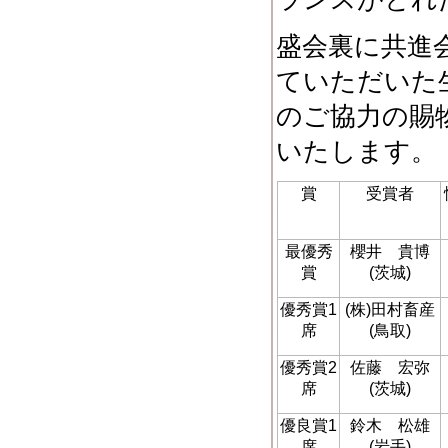
盛会裏に共進
ていただいた
のご協力の賜
いたします。
賞
受賞者
最優秀
櫻井 貴博
賞
(茨城)
優秀賞1
(株)田村畜産
席
(鳥取)
優秀賞2
佐藤 宏弥
席
(茨城)
優良賞1
鈴木 松雄
席
(岩手)