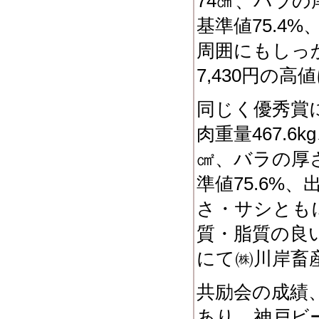
74㎠、バラの
基準値75.4
周囲にもしっ
7,430円の
同じく優秀賞
肉重量467.6
㎠、バラの厚さ
準値75.6%
さ・サシとも
質・脂質の良い
にて㈱川岸畜
共励会の成績、
あり、神戸ビー