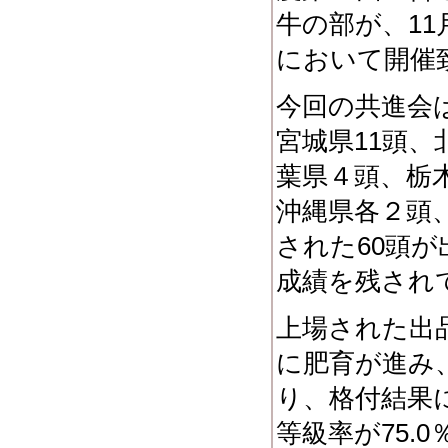
牛の部が、
11
において開催
今回の共進会
宮城県
11
頭、
葉県４頭、栃
沖縄県各２頭
された
60
頭が
成績を残され
上場された出
に肥育が進み
り、格付結果
等級率が
75.0