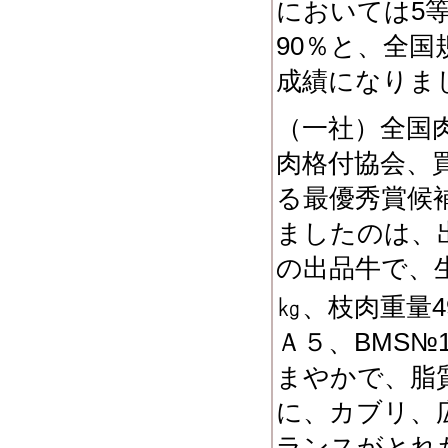
においては5等
90％と、全
成績になりま
（一社）全国
肉格付協会、
る最優秀賞候
ましたのは、
の出品牛で、生
㎏、枝肉重量4
Ａ５、BMS
まやかで、脂
に、カブリ、
ランスがとれ