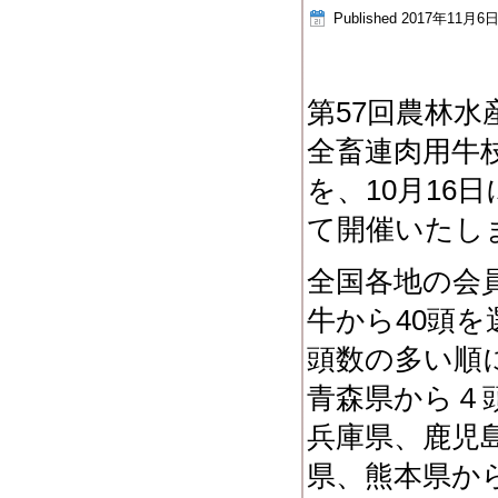
Published
2017年11月6
第57回農林水
全畜連肉用牛
を、10月16
て開催いたし
全国各地の会
牛から40頭
頭数の多い順に
青森県から４
兵庫県、鹿児
県、熊本県か