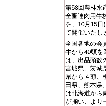
第
58
回農林水
全畜連肉用牛
を、
10
月
15
日
て開催いたし
全国各地の会
牛から
40
頭を
は、出品頭数
宮城県、茨城
県から４頭、
田県、熊本県
は北海道から
が揃い、より