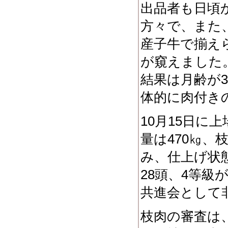
出品者も日頃
方々で、また
産子牛で揃え
が窺えました
結果は月齢が
3
体的に肉付き
10
月
15
日に上
量は
470
㎏、
み、仕上げ状
28
頭、
4
等級
共進会として
枝肉の審査は