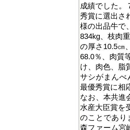
成績でした。
秀賞に選出さ
様の出品牛で
834kg
、枝肉
の厚さ
10.5
㎝
68.0
％、肉質
け、肉色、脂
サシがまんべ
最優秀賞に相
なお、本共進
水産大臣賞を
のことであり
森ファーム宮