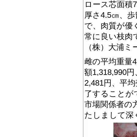
ロース芯面積7
厚さ4.5㎝、歩
で、肉質が優
常に良い枝肉で
（株）大浦ミ
雌の平均重量46
額1,318,9
2,481円、平
了することが
市場関係者の
たしまして深