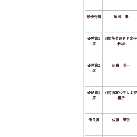
最優秀賞
迫田 隆
優秀賞1
(株)茨畜連ＰＦ米平
席
牧場
優秀賞2
伊東 恭一
席
優良賞1
(有)徳重和牛人工授
席
精所
優良賞
佐藤 宏弥