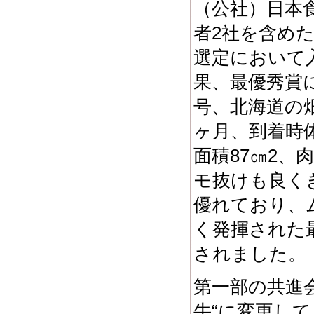
（公社）日本
者
2
社を含め
選定において
果、最優秀賞
号、北海道の
ヶ月、到着時
面積
87
㎝
2
、肉
モ抜けも良く
優れており、
く発揮された
されました。
第一部の共進会
牛“に変更し