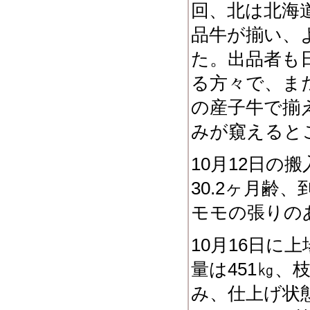
回、北は北海
品牛が揃い、
た。出品者も
る方々で、ま
の産子牛で揃
みが窺えると
10月12日の
30.2ヶ月齢
モモの張りの
10月16日に
量は451㎏、
み、仕上げ状